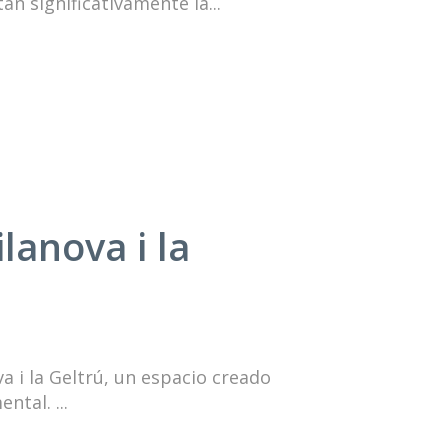
an significativamente la...
lanova i la
 i la Geltrú, un espacio creado
tal. ...