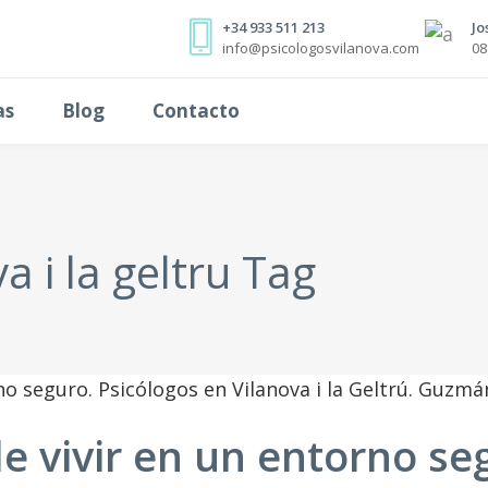
+34 933 511 213
Jo
info@psicologosvilanova.com
08
as
Blog
Contacto
a i la geltru Tag
e vivir en un entorno se