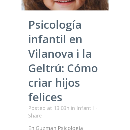
Psicología
infantil en
Vilanova i la
Geltrú: Cómo
criar hijos
felices
Posted at 13:03h
in
Infantil
Share
En Guzman Psicología